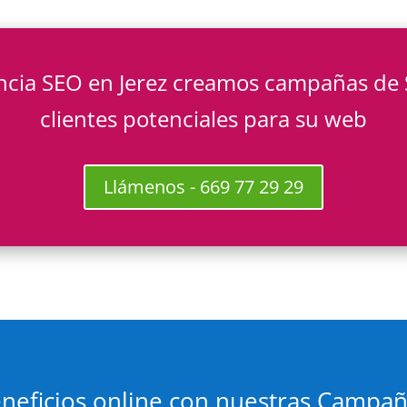
ncia SEO en Jerez creamos campañas de 
clientes potenciales para su web
Llámenos - 669 77 29 29
neficios online con nuestras Campa