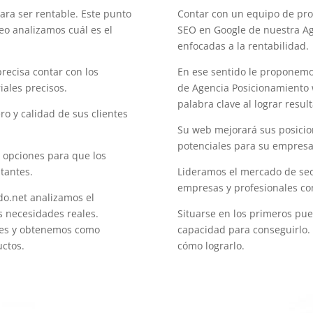
ara ser rentable. Este punto
Contar con un equipo de prof
seo analizamos cuál es el
SEO en Google de nuestra Ag
.
enfocadas a la rentabilidad.
recisa contar con los
En ese sentido le proponemo
iales precisos.
de Agencia Posicionamiento 
palabra clave al lograr resul
o y calidad de sus clientes
Su web mejorará sus posicio
potenciales para su empres
 opciones para que los
tantes.
Lideramos el mercado de seo
empresas y profesionales co
o.net analizamos el
s necesidades reales.
Situarse en los primeros pue
ntes y obtenemos como
capacidad para conseguirlo.
ctos.
cómo lograrlo.