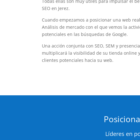
Todas ellas son muy útiles para impulsar el be
SEO en Jerez.
Cuando empezamos a posicionar una web rea
Análisis de mercado con el que vemos la acti
potenciales en las búsquedas de Google.
Una acción conjunta con SEO, SEM y presencia 
multiplicará la visibilidad de su tienda online y
clientes potenciales hacia su web.
Posicion
Líderes en po