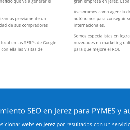
neficio que va a generar el
gran empresa en Jerez, Espa
Asesoramos como agencia de 
lizamos previamente un
autónomos para conseguir su
vidad de sus compradores
internacionales.
Somos especialistas en logra
local en las SERPs de Google
novedades en marketing onli
 con ella las visitas de
para que mejore el ROI.
amiento SEO en Jerez para PYMES y 
sicionar webs en Jerez por resultados con un servicio