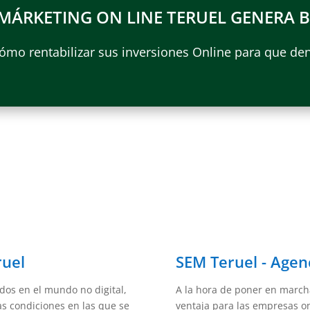
 MÁRKETING ON LINE TERUEL GENERA B
mo rentabilizar sus inversiones Online para que den
ruel
SEM Teruel - Agen
dos en el mundo no digital,
A la hora de poner en march
as condiciones en las que se
ventaja para las empresas o