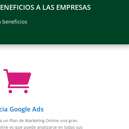
ENEFICIOS A LAS EMPRESAS
 beneficios

cia Google Ads
a un Plan de Marketing Online una gran
nline es que puede analizarse en todas sus