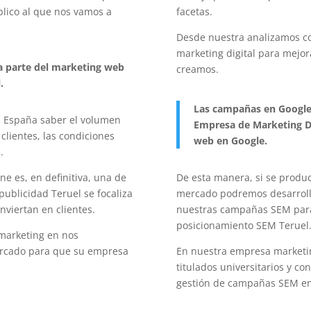
úblico al que nos vamos a
facetas.
Desde nuestra analizamos co
marketing digital para mejo
la parte del marketing web
creamos.
.
Las campañas en Google
 España saber el volumen
Empresa de Marketing Di
lientes, las condiciones
web en Google.
.
ne es, en definitiva, una de
De esta manera, si se produ
publicidad Teruel se focaliza
mercado podremos desarrolla
nviertan en clientes.
nuestras campañas SEM para 
posicionamiento SEM Teruel
marketing en nos
ercado para que su empresa
En nuestra empresa marketin
titulados universitarios y c
gestión de campañas SEM en