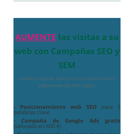
AUMENTE
las visitas a su
web con Campañas SEO y
SEM
Comience a ganar dinero con su tienda online o
página web con MKT Digital
- Posicionamiento web SEO
para 5
palabras clave
- Campaña de Google Ads gratis
(valorada en 600 €)