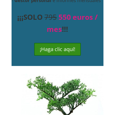
-
Gestor personal
e informes mensuales
¡¡¡SOLO
795
550 euros /
mes
!!!
¡Haga clic aquí!